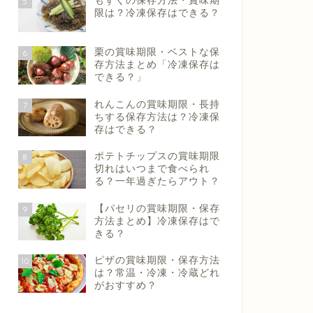
もずくの保存方法・賞味期
5
限は？冷凍保存はできる？
栗の賞味期限・ベストな保
6
存方法まとめ「冷凍保存は
できる？」
れんこんの賞味期限・長持
7
ちする保存方法は？冷凍保
存はできる？
ポテトチップスの賞味期限
8
切れはいつまで食べられ
る？一年過ぎたらアウト？
【パセリの賞味期限・保存
9
方法まとめ】冷凍保存はで
きる？
ピザの賞味期限・保存方法
10
は？常温・冷凍・冷蔵どれ
がおすすめ？